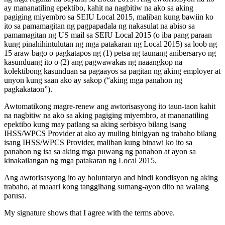
ay mananatiling epektibo, kahit na nagbitiw na ako sa aking
pagiging miyembro sa SEIU Local 2015, maliban kung bawiin ko
ito sa pamamagitan ng pagpapadala ng nakasulat na abiso sa
pamamagitan ng US mail sa SEIU Local 2015 (o iba pang paraan
kung pinahihintulutan ng mga patakaran ng Local 2015) sa loob ng
15 araw bago o pagkatapos ng (1) petsa ng taunang anibersaryo ng
kasunduang ito o (2) ang pagwawakas ng naaangkop na
kolektibong kasunduan sa pagaayos sa pagitan ng aking employer at
unyon kung saan ako ay sakop (“aking mga panahon ng
pagkakataon”).
Awtomatikong magre-renew ang awtorisasyong ito taun-taon kahit
na nagbitiw na ako sa aking pagiging miyembro, at mananatiling
epektibo kung may patlang sa aking serbisyo bilang isang
IHSS/WPCS Provider at ako ay muling binigyan ng trabaho bilang
isang IHSS/WPCS Provider, maliban kung binawi ko ito sa
panahon ng isa sa aking mga puwang ng panahon at ayon sa
kinakailangan ng mga patakaran ng Local 2015.
Ang awtorisasyong ito ay boluntaryo and hindi kondisyon ng aking
trabaho, at maaari kong tanggihang sumang-ayon dito na walang
parusa.
My signature shows that I agree with the terms above.