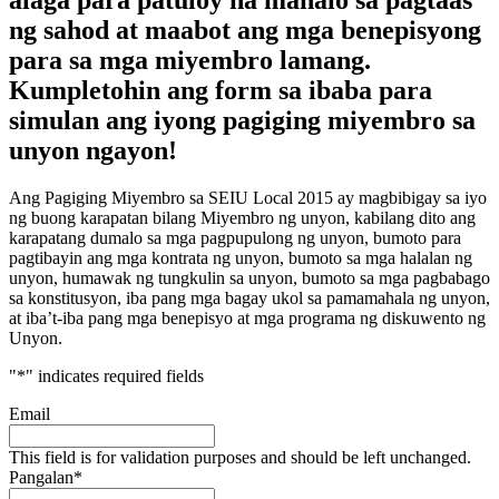
ng sahod at maabot ang mga benepisyong
para sa mga miyembro lamang.
Kumpletohin ang form sa ibaba para
simulan ang iyong pagiging miyembro sa
unyon ngayon!
Ang Pagiging Miyembro sa SEIU Local 2015 ay magbibigay sa iyo
ng buong karapatan bilang Miyembro ng unyon, kabilang dito ang
karapatang dumalo sa mga pagpupulong ng unyon, bumoto para
pagtibayin ang mga kontrata ng unyon, bumoto sa mga halalan ng
unyon, humawak ng tungkulin sa unyon, bumoto sa mga pagbabago
sa konstitusyon, iba pang mga bagay ukol sa pamamahala ng unyon,
at iba’t-iba pang mga benepisyo at mga programa ng diskuwento ng
Unyon.
"
*
" indicates required fields
Email
This field is for validation purposes and should be left unchanged.
Pangalan
*