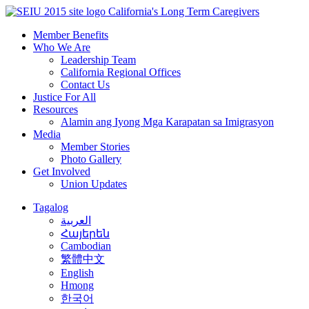
Skip
California's Long Term Caregivers
to
Member Benefits
content
Who We Are
Leadership Team
California Regional Offices
Contact Us
Justice For All
Resources
Alamin ang Iyong Mga Karapatan sa Imigrasyon
Media
Member Stories
Photo Gallery
Get Involved
Union Updates
Tagalog
العربية
Հայերեն
Cambodian
繁體中文
English
Hmong
한국어