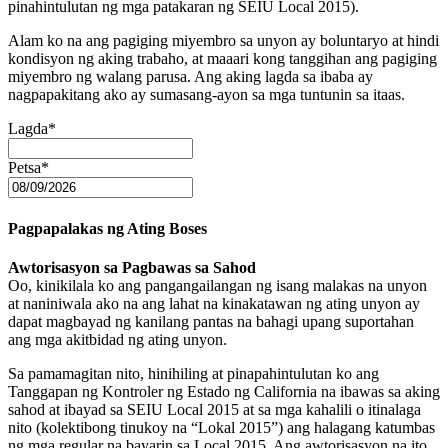
pinahintulutan ng mga patakaran ng SEIU Local 2015).
Alam ko na ang pagiging miyembro sa unyon ay boluntaryo at hindi
kondisyon ng aking trabaho, at maaari kong tanggihan ang pagiging
miyembro ng walang parusa. Ang aking lagda sa ibaba ay
nagpapakitang ako ay sumasang-ayon sa mga tuntunin sa itaas.
Lagda
*
Petsa
*
Pagpapalakas ng Ating Boses
Awtorisasyon sa Pagbawas sa Sahod
Oo, kinikilala ko ang pangangailangan ng isang malakas na unyon
at naniniwala ako na ang lahat na kinakatawan ng ating unyon ay
dapat magbayad ng kanilang pantas na bahagi upang suportahan
ang mga akitbidad ng ating unyon.
Sa pamamagitan nito, hinihiling at pinapahintulutan ko ang
Tanggapan ng Kontroler ng Estado ng California na ibawas sa aking
sahod at ibayad sa SEIU Local 2015 at sa mga kahalili o itinalaga
nito (kolektibong tinukoy na “Lokal 2015”) ang halagang katumbas
ng mga regular na bayarin sa Local 2015. Ang awtorisasyon na ito