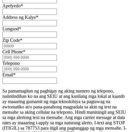
Apelyedo
*
Address ng Kalye
*
Lungsod
*
Zip Code
*
Cell Phone
*
Telepono
Email
*
Sa pamamagitan ng pagbigay ng aking numero ng telepono,
naiintindihan ko na ang SEIU at ang kanilang mga lokal at kaanib
ay maaaring gumamit ng mga teknolohiya sa pagtawag na
awtomatiko at/o pana-panahong magpadala sa akin ng text na
mensahe sa aking cellular na telepono. Hindi maniningil ang SEIU
sa mga alertong text na mensahe. Ang mga carrier message at data
rates ay maaaring i-apply sa mga naturang alerto. I-text ang STOP
(ITIGIL) sa 787753 para itigil ang pagtanggap ng mga mensahe. I-