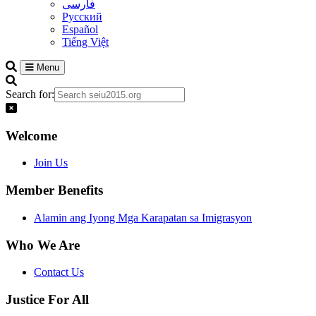
فارسی
Русский
Español
Tiếng Việt
Menu
Search for:
Welcome
Join Us
Member Benefits
Alamin ang Iyong Mga Karapatan sa Imigrasyon
Who We Are
Contact Us
Justice For All