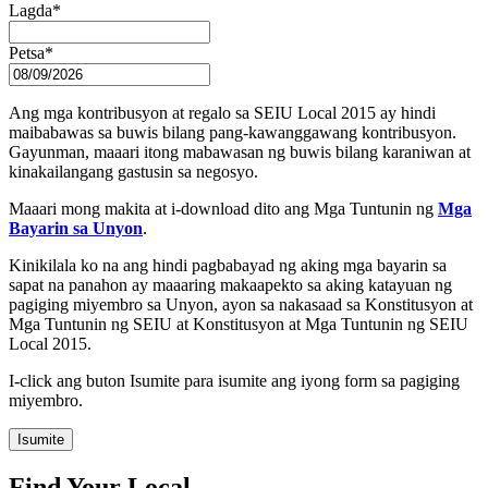
Lagda
*
Petsa
*
Ang mga kontribusyon at regalo sa SEIU Local 2015 ay hindi
maibabawas sa buwis bilang pang-kawanggawang kontribusyon.
Gayunman, maaari itong mabawasan ng buwis bilang karaniwan at
kinakailangang gastusin sa negosyo.
Maaari mong makita at i-download dito ang Mga Tuntunin ng
Mga
Bayarin sa Unyon
.
Kinikilala ko na ang hindi pagbabayad ng aking mga bayarin sa
sapat na panahon ay maaaring makaapekto sa aking katayuan ng
pagiging miyembro sa Unyon, ayon sa nakasaad sa Konstitusyon at
Mga Tuntunin ng SEIU at Konstitusyon at Mga Tuntunin ng SEIU
Local 2015.
I-click ang buton Isumite para isumite ang iyong form sa pagiging
miyembro.
Isumite
Find Your Local