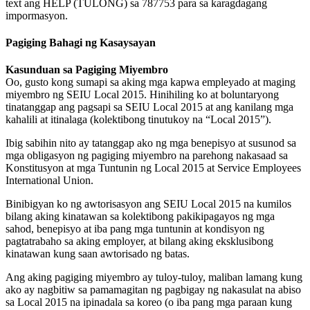
text ang HELP (TULONG) sa 787753 para sa karagdagang
impormasyon.
Pagiging Bahagi ng Kasaysayan
Kasunduan sa Pagiging Miyembro
Oo, gusto kong sumapi sa aking mga kapwa empleyado at maging
miyembro ng SEIU Local 2015. Hinihiling ko at boluntaryong
tinatanggap ang pagsapi sa SEIU Local 2015 at ang kanilang mga
kahalili at itinalaga (kolektibong tinutukoy na “Local 2015”).
Ibig sabihin nito ay tatanggap ako ng mga benepisyo at susunod sa
mga obligasyon ng pagiging miyembro na parehong nakasaad sa
Konstitusyon at mga Tuntunin ng Local 2015 at Service Employees
International Union.
Binibigyan ko ng awtorisasyon ang SEIU Local 2015 na kumilos
bilang aking kinatawan sa kolektibong pakikipagayos ng mga
sahod, benepisyo at iba pang mga tuntunin at kondisyon ng
pagtatrabaho sa aking employer, at bilang aking eksklusibong
kinatawan kung saan awtorisado ng batas.
Ang aking pagiging miyembro ay tuloy-tuloy, maliban lamang kung
ako ay nagbitiw sa pamamagitan ng pagbigay ng nakasulat na abiso
sa Local 2015 na ipinadala sa koreo (o iba pang mga paraan kung