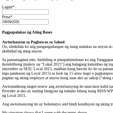
Lagda
*
Petsa
*
Pagpapalakas ng Ating Boses
Awtorisasyon sa Pagbawas sa Sahod
Oo, kinikilala ko ang pangangailangan ng isang malakas na unyon at
akitbidad ng ating unyon.
Sa pamamagitan nito, hinihiling at pinapahintulutan ko ang Tanggapan
(kolektibong tinukoy na “Lokal 2015”) ang halagang katumbas ng mga 
miyembro sa SEIU Local 2015, maliban kung bawiin ko ito sa pamama
mga patakaran ng Local 2015) sa loob ng 15 araw bago o pagkatapos
pagitan ng aking employer at unyon kung saan ako ay sakop (“aking
Awtomatikong magre-renew ang awtorisasyong ito taun-taon kahit na
Provider at ako ay muling binigyan ng trabaho bilang isang IHSS/W
ng Local 2015.
Ang awtorisasyong ito ay boluntaryo and hindi kondisyon ng aking t
My signature shows that I agree with the terms above.