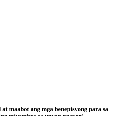
d at maabot ang mga benepisyong para sa
ing miyembro sa unyon ngayon!