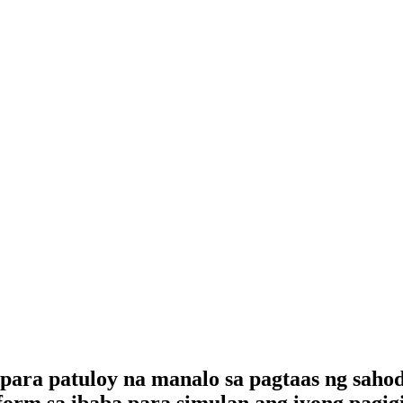
para patuloy na manalo sa pagtaas ng saho
rm sa ibaba para simulan ang iyong pagig