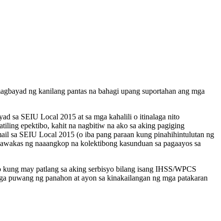
 magbayad ng kanilang pantas na bahagi upang suportahan ang mga
ad sa SEIU Local 2015 at sa mga kahalili o itinalaga nito
iling epektibo, kahit na nagbitiw na ako sa aking pagiging
il sa SEIU Local 2015 (o iba pang paraan kung pinahihintulutan ng
gwawakas ng naaangkop na kolektibong kasunduan sa pagaayos sa
bo kung may patlang sa aking serbisyo bilang isang IHSS/WPCS
 mga puwang ng panahon at ayon sa kinakailangan ng mga patakaran