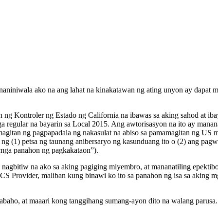
 naniniwala ako na ang lahat na kinakatawan ng ating unyon ay dapat
 ng Kontroler ng Estado ng California na ibawas sa aking sahod at ibay
regular na bayarin sa Local 2015. Ang awtorisasyon na ito ay mananat
gitan ng pagpapadala ng nakasulat na abiso sa pamamagitan ng US ma
 ng (1) petsa ng taunang anibersaryo ng kasunduang ito o (2) ang pa
 mga panahon ng pagkakataon”).
 nagbitiw na ako sa aking pagiging miyembro, at mananatiling epekti
PCS Provider, maliban kung binawi ko ito sa panahon ng isa sa aking
rabaho, at maaari kong tanggihang sumang-ayon dito na walang parusa.