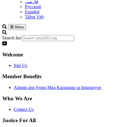
فارسی
Русский
Español
Tiếng Việt
Menu
Search for:
Welcome
Join Us
Member Benefits
Alamin ang Iyong Mga Karapatan sa Imigrasyon
Who We Are
Contact Us
Justice For All