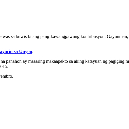
abawas sa buwis bilang pang-kawanggawang kontribusyon. Gayunman, 
ayarin sa Unyon
.
at na panahon ay maaaring makaapekto sa aking katayuan ng pagiging 
2015.
iyembro.