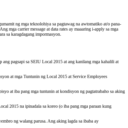
 gumamit ng mga teknolohiya sa pagtawag na awtomatiko at/o pana-
Ang mga carrier message at data rates ay maaaring i-apply sa mga
para sa karagdagang impormasyon.
ang pagsapi sa SEIU Local 2015 at ang kanilang mga kahalili at
tusyon at mga Tuntunin ng Local 2015 at Service Employees
syo at iba pang mga tuntunin at kondisyon ng pagtatrabaho sa aking
ocal 2015 na ipinadala sa koreo (o iba pang mga paraan kung
yembro ng walang parusa. Ang aking lagda sa ibaba ay