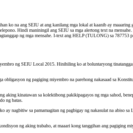
ihan ko na ang SEIU at ang kanilang mga lokal at kaanib ay maaaring
telepono. Hindi maniningil ang SEIU sa mga alertong text na mensahe. 
ang pagtanggap ng mga mensahe. I-text ang HELP (TULONG) sa 787753 
mbro ng SEIU Local 2015. Hinihiling ko at boluntaryong tinatanggap 
 mga obligasyon ng pagiging miyembro na parehong nakasaad sa Konsti
g aking kinatawan sa kolektibong pakikipagayos ng mga sahod, benepi
do ng batas.
o ay nagbitiw sa pamamagitan ng pagbigay ng nakasulat na abiso sa L
ondisyon ng aking trabaho, at maaari kong tanggihan ang pagiging mi