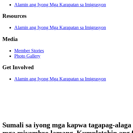
Alamin ang Iyong Mga Karapatan sa Imigrasyon
Resources
Alamin ang Iyong Mga Karapatan sa Imigrasyon
Media
Member Stories
Photo Gallery
Get Involved
Alamin ang Iyong Mga Karapatan sa Imigrasyon
Sumali sa iyong mga kapwa tagapag-alaga 
mga miyembro lamang. Kumpletohin ang fo