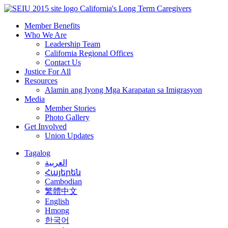
Skip
California's Long Term Caregivers
to
Member Benefits
content
Who We Are
Leadership Team
California Regional Offices
Contact Us
Justice For All
Resources
Alamin ang Iyong Mga Karapatan sa Imigrasyon
Media
Member Stories
Photo Gallery
Get Involved
Union Updates
Tagalog
العربية
Հայերեն
Cambodian
繁體中文
English
Hmong
한국어