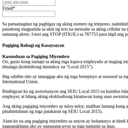
Email
*
Sa pamamagitan ng pagbigay ng aking numero ng telepono, naiintind
panahong magpadala sa akin ng text na mensahe sa aking cellular na 
naturang alerto. I-text ang STOP (ITIGIL) sa 787753 para itigil 
Pagiging Bahagi ng Kasaysayan
Kasunduan sa Pagiging Miyembro
Oo, gusto kong sumapi sa aking mga kapwa empleyado at maging miye
itinalaga (kolektibong tinutukoy na “Local 2015”).
Ibig sabihin nito ay tatanggap ako ng mga benepisyo at susunod sa
International Union.
Binibigyan ko ng awtorisasyon ang SEIU Local 2015 na kumilos bilan
employer, at bilang aking eksklusibong kinatawan kung saan awtorisa
Ang aking pagiging miyembro ay tuloy-tuloy, maliban lamang kung ak
pinahintulutan ng mga patakaran ng SEIU Local 2015).
Alam ko na ang pagiging miyembro sa unyon ay boluntaryo at hindi k
nagpapakitang ako ay sumasang-ayon sa mga tuntunin sa itaas.