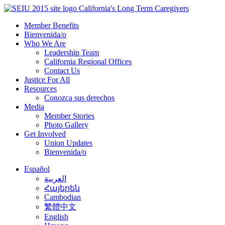
Skip
California's Long Term Caregivers
to
Member Benefits
content
Bienvenida/o
Who We Are
Leadership Team
California Regional Offices
Contact Us
Justice For All
Resources
Conozca sus derechos
Media
Member Stories
Photo Gallery
Get Involved
Union Updates
Bienvenida/o
Español
العربية
Հայերեն
Cambodian
繁體中文
English