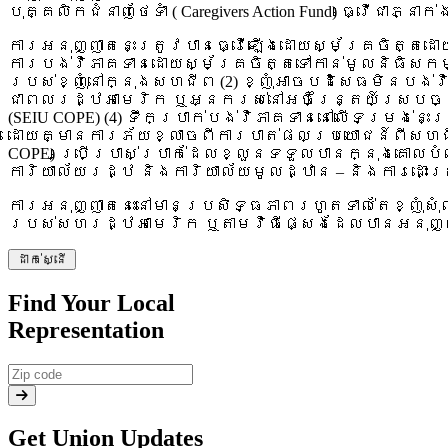
បុគ្គលិកជំនាញថែទាំ ( Caregivers Action Fund) ធ្វើជាភ្
ការអនុញ្ញាតនេះត្រូវបានធ្វើឡើងដោយស្ម័គ្រចិត្តដោយផ
ការបង់វិភាគទានដោយស្ម័គ្រចិត្តទៅកាន់មូលនិធិសកម្ម
របស់ខ្ញុំនៅក្នុងសហជីព (2) ខ្ញុំអាចបដិសេធមិនបង
ជាពលរដ្ឋអាមេរិក ឬអ្នករស់នៅអចិន្ត្រៃយ៍ស្របច្បាប់ប
(SEIU COPE) (4) ទឹកប្រាក់បង់វិភាគទាននៅលើទម្រង់នេ
ដោយគ្មានការភ័យខ្លាចពីការបាត់ផលប្រយោជន៍ពីសហជីព SEI
COPE) ប្រើប្រាស់ប្រាក់ដែលខ្លួនទទួលបានក្នុងគោល
ការិយាល័យរដ្ឋ និងការិយាល័យមូលដ្ឋាន – និងការដោ
ការអនុញ្ញាតនេះនៅមានប្រសិទ្ធភាពរហូតទាល់តែខ្ញុំស
របស់សហរដ្ឋអាមេរិក ឬតាមវិធីផ្សេងដែលបានអនុញ
ដាក់ស្នើ
Find Your Local
Representation
Get Union Updates