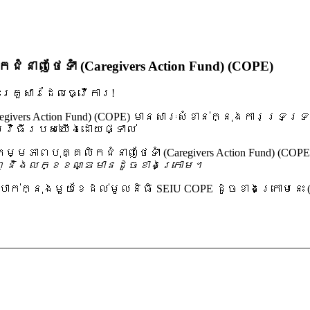
ញថែទាំ (Caregivers Action Fund) (COPE)
គ្រួសារដែលធ្វើការ!
vers Action Fund) (COPE) មានសារៈសំខាន់ក្នុងការទ្រទ្រ
ម្មវិធីរបស់យើងដោយផ្ទាល់
ាពបុគ្គលិកជំនាញថែទាំ (Caregivers Action Fund) (CO
លេញ និងលក្ខខណ្ឌមានដូចខាងក្រោម។
រាក់ក្នុងមួយខែដល់មូលនិធិ SEIU COPE ដូចខាងក្រោមនេះ