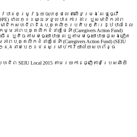
រូវបានតម្រូវឱ្យចុះហត្ថលេខាលើទម្រង់នេះ ឬធ្វើ
EIU COPE) ជាលក្ខខណ្ឌទទួលបានការងារ ឬសមាជិកភាព
នតែសមាជិកសហជីពនិងបុគ្គលិកប្រតិបត្តិ/រដ្ឋបាលដែល
ាពបុគ្គលិកជំនាញថែទាំ (Caregivers Action Fund)
ទានច្រើន ឬតិចតាមមធ្យោបាយនេះ ឬតាមមធ្យោបាយផ្សេងទៀត
គ្គលិកជំនាញថែទាំ (Caregivers Action Fund) (SEIU
ាយក្នុងនាមបេក្ខជនសម្រាប់ការិយាល័យសហព័ន្ធ
ជីព SEIU Local 2015 តាមរយៈការផ្ញើតាមប្រៃសណីយ៍