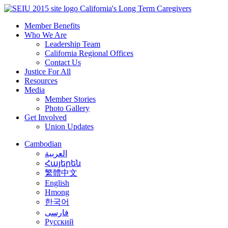
Skip
California's Long Term Caregivers
to
Member Benefits
content
Who We Are
Leadership Team
California Regional Offices
Contact Us
Justice For All
Resources
Media
Member Stories
Photo Gallery
Get Involved
Union Updates
Cambodian
العربية
Հայերեն
繁體中文
English
Hmong
한국어
فارسی
Русский