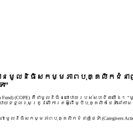
មូលនិធិសកម្មភាពបុគ្គលិកជំនាញថែទាំ
ទះ”
tion Fund) (COPE) គឺជាមូលនិធិនយោបាយរបស់សហជីពយើង។ 
យទទួលខុសត្រូវលើការតស៊ូដើម្បីបុគ្គលិកថែទាំនៅតាម
ូលនិធិសកម្មភាពបុគ្គលិកជំនាញថែទាំ (Caregivers Actio