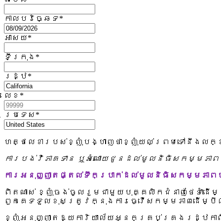
កាលបរិច្ឆេទ
*
អាសយ
*
ទីក្រុង
*
រដ្ឋ
*
លេខ
*
ប្រទេស
*
ហត្ថលេខារបស់ខ្ញុំបង្ហាញថាខ្ញុំយល់ព្រមទៅនឹងលក
ការបង់វិភាគទាន ឬអំណោយជូនដល់មូលនិធិសកម្មភាពបុ
ការអនុញ្ញាតផ្តល់ទឹកប្រាក់ដល់មូលនិធិសកម្មភាពបុ
ពិតណាស់ ខ្ញុំចង់ចូលរួមជាមួយបុគ្គលិកជំនាញថែទាំ
ពួកគេទទួលខុសត្រូវក្នុងការធ្វើសកម្មភាពដើម្បី
ខ្ញុំអនុញ្ញាតឱ្យការិយាល័យអ្នកគ្រប់គ្រងរដ្ឋកាលីហ្វ័រញ