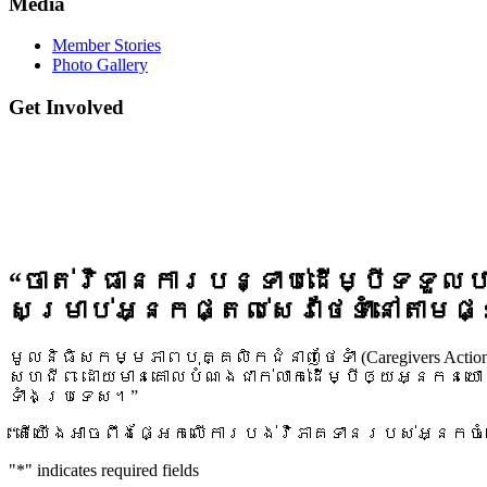
Media
Member Stories
Photo Gallery
Get Involved
“ចាត់វិធានការបន្ទាប់ដើម្បីទទួលបាន
សម្រាប់អ្នកផ្តល់សេវាថែទាំនៅតាមផ្
មូលនិធិសកម្មភាពបុគ្គលិកជំនាញថែទាំ (Caregivers Ac
សហជីព ដោយមានគោលបំណងជាក់លាក់ដើម្បីឲ្យអ្នកនយោបា
ទាំងប្រទេស។”
“តើយើងអាចពឹងផ្អែកលើការបង់វិភាគទានរបស់អ្នកចំពោះ ម
"
*
" indicates required fields