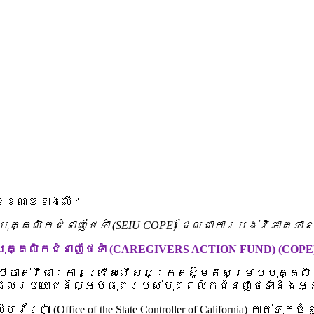
្ខខណ្ឌខាងលើ។
គ្គលិកជំនាញថែទាំ (SEIU COPE) ដែលជាការបង់វិភាគ
គ្គលិកជំនាញថែទាំ (CAREGIVERS ACTION FUND) (COPE
ដើម្បីចាត់វិធានការជ្រើសរើសអ្នកតស៊ូមតិសម្រាប់បុគ
ផលប្រយោជន៍ល្អបំផុតរបស់បុគ្គលិកជំនាញថែទាំនិងអ
៉ា (Office of the State Controller of California) កាត