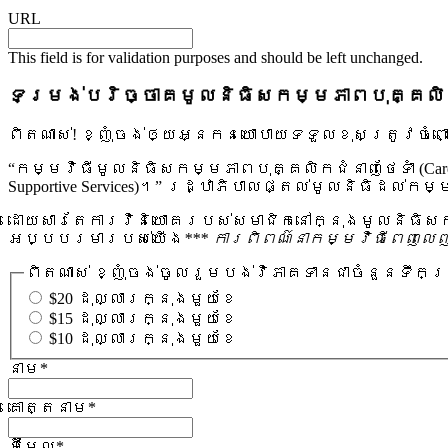
URL
This field is for validation purposes and should be left unchanged.
ទម្រង់បរិច្ចាគមូលនិធិសកម្មភាពបុគ្គលិកជំនា
ពិតណាស់! ខ្ញុំចង់ឲ្យអ្នកនយោបាយទទួលខុសត្រូវចំពោះ
“កម្មវិធីមូលនិធិសកម្មភាពបុគ្គលិកជំនាញថែទាំ (Caregi
Supportive Services)។” រដ្ឋាភិបាលផ្តល់មូលនិធិដល់ក
ដោយសារតែការវិនិយោគរបស់សមាជិកនៅក្នុងមូលនិធិសកម្មភ
អប្បបរមារបស់យើង
*** ការពិពណ៌នាកម្មវិធីពេញ
ពិតណាស់ ខ្ញុំចង់ចូលរួមបង់វិភាគទានជាចំនួនទឹកប្
$20 ដុល្លារក្នុងមួយខែ
$15 ដុល្លារក្នុងមួយខែ
$10 ដុល្លារក្នុងមួយខែ
នាម
*
គោត្តនាម
*
អ៊ីមែល
*