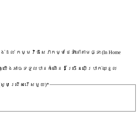
ង់ដល់ កម្មវិធីសេវាកម្មថែទាំនៅតាមផ្ទះ (In Home
PE) យើងអាចទទួលបានកំណើនដ៏ច្រើនលើប្រាក់ឈ្នួល
 (សូមជ្រើសរើសមួយ)
*