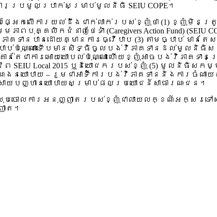
នាក់ងារប្រមូលប្រាក់សម្រាប់មូលនិធិ SEIU COPE។
្អែកលើការយល់ដឹងជាក់លាក់របស់ខ្ញុំថា (1) ខ្ញុំមិនត្
ភាពបុគ្គលិកជំនាញថែទាំ (Caregivers Action Fund) (S
់វិភាគទានបានដោយគ្មានការធ្វើបាប (3) តាមច្បាប់ មា
៉ុណ្ណោះទើបមានសិទ្ធិចូលបង់វិភាគទានដល់មូលនិធិសកម្មភ
ះគ្រាន់តែជាការអោយយោបល់ប៉ុណ្ណោះ ហើយខ្ញុំអាចបង់វិភាគ
U Local 2015 ឬនិយោជករបស់ខ្ញុំ (5) មូលនិធិសកម្មភាពបុ
បំណងនយោបាយ – រួមជាអាទិ៍ការបង់វិភាគទាននិងការចំណ
ះស្រាយបញ្ហានយោបាយសម្រាប់ផលប្រយោជន៍សាធារណៈជន។
ុំលុបចោលការអនុញ្ញាតរបស់ខ្ញុំជាលាយលក្ខណ៍អក្សរទៅសហ
្ញាត។