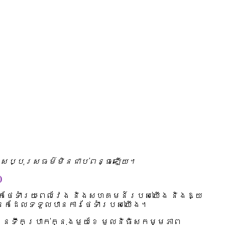
ទានសប្បុរសធម៌មិនជាប់ពន្ធឡើយ។
)
្គលិកថែទាំរយៈពេលវែង និងសហគមន៍របស់យើង និងឱ្យ
្នកដែលទទួលបានការថែទាំរបស់យើង។
់ទុកចំនួនទឹកប្រាក់ក្នុងមួយខែ មូលនិធិសកម្មភាព