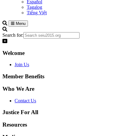
Español
Tagalog
Tiếng Việt
Menu
Search for:
Welcome
Join Us
Member Benefits
Who We Are
Contact Us
Justice For All
Resources