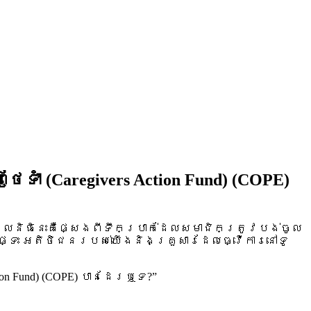
 (Caregivers Action Fund) (COPE)
“មូលនិធិនេះគឺផ្សេងពីទឹកប្រាក់ដែលសមាជិកត្រូវបង់ចូល
ផ្ទះ អតិថិជនរបស់យើងនិងគ្រួសារដែលធ្វើការនៅទូ
n Fund) (COPE) បានដែរឬទេ?”